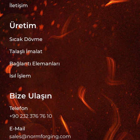
İletişim
Üretim
Sıcak Dövme
Talaşlı İmalat
Bağlantı Elemanları
Isıl İşlem
Bize Ulaşın
Telefon
+90 232 376 76 10
E-Mail
sales@normforging.com