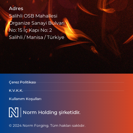
Adres
Salihli OSB Mahallesi
Organize Sanayi Bulvarı
No: 15 İç Kapı No: 2
Salihli / Manisa / Türkiye
Çerez Politikası
K.V.K.K.
Kullanım Koşulları
© 2024 Norm Forging. Tüm hakları saklıdır.